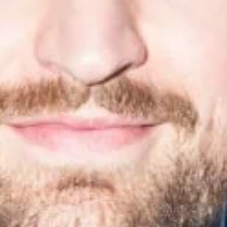
 dass im Echten der bleibende Erfolg
d Berater:innen mit Persönlichkeit,
ung. Bunt, empathisch, neugierig.
he zu Menschen, Märkten, Medien und
kation als Schlüssel zur
 Veränderung.