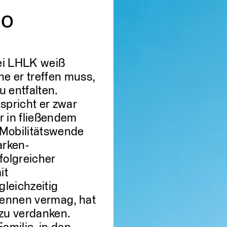
no
ei LHLK weiß
WI
e er treffen muss,
 entfalten.
spricht er zwar
er in fließendem
 Mobilitätswende
arken-
folgreicher
it
leichzeitig
rkennen vermag, hat
 zu verdanken.