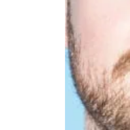
d nah, wir
Wir glauben daran,
wurzelt.
hen
Echt LHLK: Das sin
ität
Expertise und Halt
ertrauens­
Wir suchen die Nä
verstehen Kommuni
gesellschaftlichen
elevant
t.