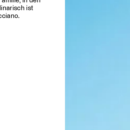
amilie, in den
inarisch ist
cciano.