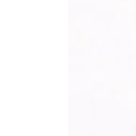
unsere Kontakte, i
nseres
Kolleg:innen der A
Brands2Life
in U
en für Public
DVA
in Skandina
n, bilden wir die
l der
ch, Thomas Hund und Jan Liepold. Im Nove
r kommunikative Zwischentöne prägt die Agen