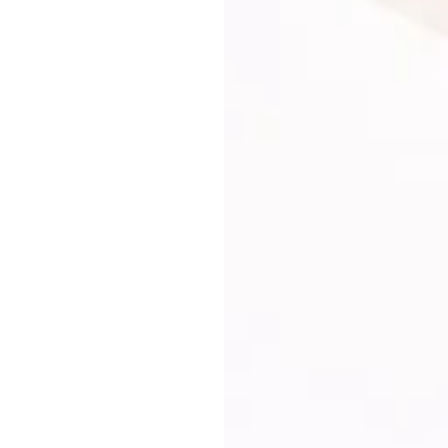
ter:innen
ind
Wo wir wi
Unsere Heimat sin
nen
Dirk
,
Jan
,
Berlin. Mit PRpetu
tur. Sie vereinen
Main vertreten. H
Erfahrungen und