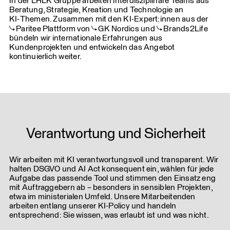
In der LHLK Gruppe arbeiten interdisziplinäre Teams aus
Beratungsgespräch vereinbaren
Podcasts passgenau zur Marke und Aufgabe – von
Beratung, Strategie, Kreation und Technologie an
Standbild über Animation bis Live‑Action, auf Wunsch mit
KI‑Themen. Zusammen mit den KI-Expert:innen aus der
Stimmen Ihrer Mitarbeitenden oder vollständig KI‑basiert.
Paritee
Plattform von
GK Nordics
und
Brands2Life
bündeln wir internationale Erfahrungen aus
In der Postproduktion steigern wir Tempo und Präzision,
Kundenprojekten und entwickeln das Angebot
zum Beispiel bei Objektentfernung und
kontinuierlich weiter.
Audiooptimierung, damit Projekte auch unter Zeitdruck
beweglich bleiben.
Wir entwickeln benutzerdefinierte KI‑Assistenten, die
Abläufe automatisieren sowie Recherche, Reporting und
Wissenszugang stärken – sicher in Ihre Systeme
eingebunden.
Verantwortung und Sicherheit
Wir arbeiten mit KI verantwortungsvoll und transparent. Wir
halten DSGVO und AI Act konsequent ein, wählen für jede
Aufgabe das passende Tool und stimmen den Einsatz eng
mit Auftraggebern ab – besonders in sensiblen Projekten,
etwa im ministerialen Umfeld. Unsere Mitarbeitenden
arbeiten entlang unserer KI-Policy und handeln
entsprechend: Sie wissen, was erlaubt ist und was nicht.