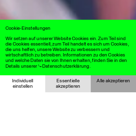
AGBs
Paritee
ist eine internationale Plattform für führende,
KI-Richtlinie
beratungsorientierte Kommunikationsagenturen. Sie
LHLK ist Teil der
LHLK Gruppe
Cookie-Settings
vereint das Beste aus zwei Welten: die Agilität und lokale
Expertise unabhängiger Agenturen mit der strategischen
Tiefe und globalen Reichweite eines eng vernetzten
Cookie-Einstellungen
internationalen Netzwerks.
Wir setzen auf unserer Website Cookies ein. Zum Teil sind
die Cookies essentiell, zum Teil handelt es sich um Cookies,
die uns helfen, unsere Website zu verbessern und
wirtschaftlich zu betreiben. Informationen zu den Cookies
und welche Daten sie von Ihnen erhalten, finden Sie in den
Details unserer
Datenschutzerklärung
.
Essentielle Cookies
Individuell
Essentielle
Alle akzeptieren
einstellen
akzeptieren
Notwendige Cookies helfen dabei, eine Webseite nutzbar zu
machen, indem sie Grundfunktionen wie Seitennavigation
Auswahl speichern
Abbrechen
und Zugriff auf sichere Bereiche der Website ermöglichen.
Die Website kann ohne diese Cookies nicht richtig
funktionieren und sind deshalb immer aktiviert.
Details
Cookie
Anbieter
Funktionalität
Gültigkeitsda