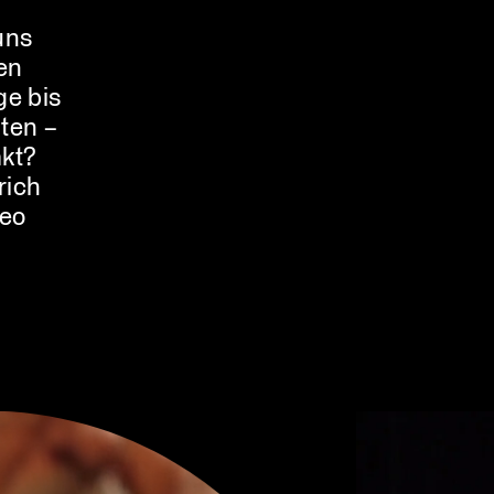
uns
en
ge bis
ten –
kt?
rich
deo