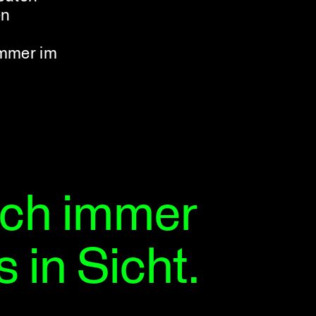
en
immer im
och immer
 in Sicht.