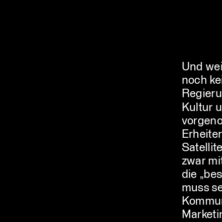
Und wei
noch ke
Regieru
Kultur 
vorgeno
Erheite
Satellit
zwar mit
die „be
muss se
Kommuni
Marketi