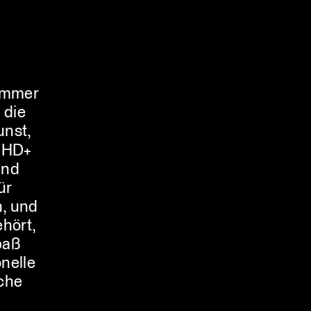
 immer
 die
unst,
HD+
Und
ür
n, und
ehört,
paß
nelle
che