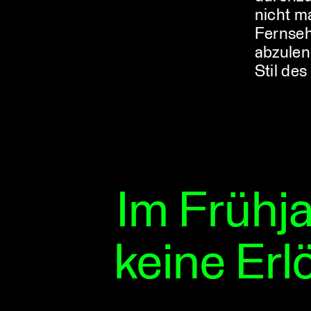
nicht m
Fernseh
abzulen
Stil de
Im Frühj
keine Erl