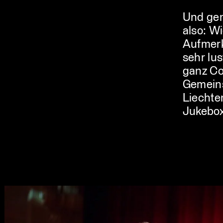
Und gen
also: W
Aufmerk
sehr lu
ganz Co
Gemeins
Liechte
Jukebox