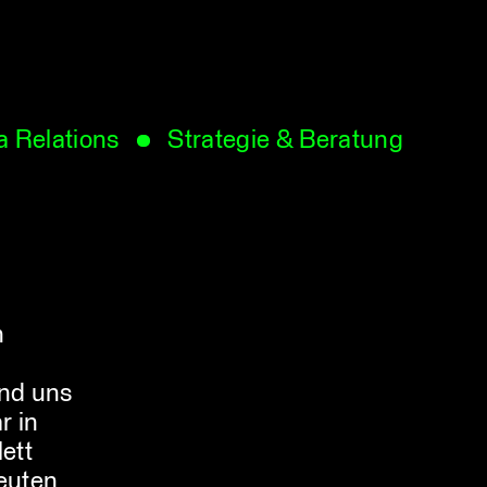
 Relations
Strategie & Beratung
n
und uns
r in
ett
heuten